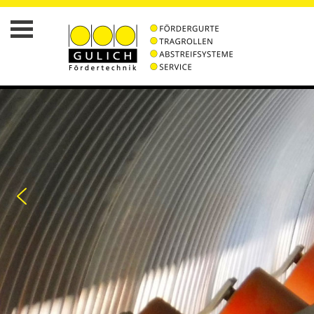
STARTSEITE
WER
IST
GULICH
AKTUELLES
TRAGROLLEN
MONTAGESERVICE
WERKSTATTSERVICE