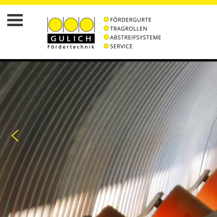
STARTSEITE
WER
IST
GULICH
AKTUELLES
TRAGROLLEN
MONTAGESERVICE
WERKSTATTSERVICE