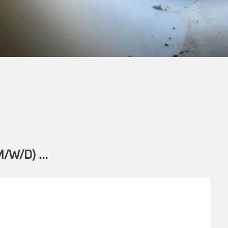
W/D) ...